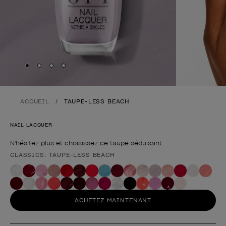
Skip to slide
Skip to slide
Skip to slide
Skip to slide
1
2
3
4
ACCUEIL
TAUPE-LESS BEACH
NAIL LACQUER
N'hésitez plus et choisissez ce taupe séduisant.
CLASSICS: TAUPE-LESS BEACH
Forme du produit
ACHETEZ MAINTENANT