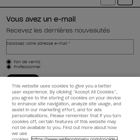
Vous avez un e-mail
Recevez les dernières nouveautés
Saisissez votre adresse e-mail *
Type de client
Fan de vernis
Professionnel
M'INSCRIRE
This website uses cookies to give you a better
Informations clients
user experience. By clicking “Accept All Cookies”,
you agree to the storing of cookies on your device
to enhance site navigation, analyze site usage, and
Connectez-Vous
assist in our marketing effort, and for ads
personalisations. Please remember that if you turn
cookies off, certain features of this website may
not be available to you. Find out more about how
we use
facebook
instagram
youtube
cookies.
https://www.wellacompany.com/cookie-