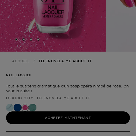
Skip to slide
Skip to slide
Skip to slide
Skip to slide
1
2
3
4
ACCUEIL
TELENOVELA ME ABOUT IT
NAIL LACQUER
Tout le suspens dramatique d'un soap opéra nimbé de rose. On
veut la suite !
MEXICO CITY: TELENOVELA ME ABOUT IT
Forme du produit
ACHETEZ MAINTENANT