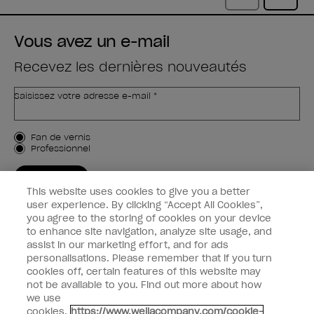
Vous avez un e-mail
Recevez les dernières nouveautés
Saisissez votre adresse e-mail *
Type de client
Fan de vernis
Professionnel
M'INSCRIRE
This website uses cookies to give you a better
Informations clients
user experience. By clicking “Accept All Cookies”,
you agree to the storing of cookies on your device
to enhance site navigation, analyze site usage, and
Connectez-Vous
assist in our marketing effort, and for ads
personalisations. Please remember that if you turn
cookies off, certain features of this website may
not be available to you. Find out more about how
we use
facebook
instagram
youtube
cookies.
https://www.wellacompany.com/cookie-