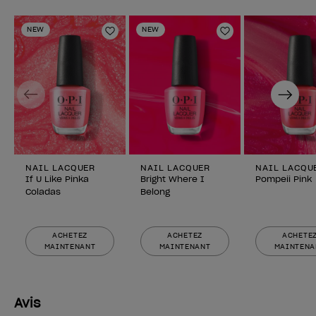
NEW
NEW
Ajouter aux favoris
Ajouter aux fav
Previous
Next
NAIL LACQUER
NAIL LACQUER
NAIL LACQU
If U Like Pinka
Bright Where I
Pompeii Pink
Coladas
Belong
ACHETEZ
ACHETEZ
ACHETE
MAINTENANT
MAINTENANT
MAINTENA