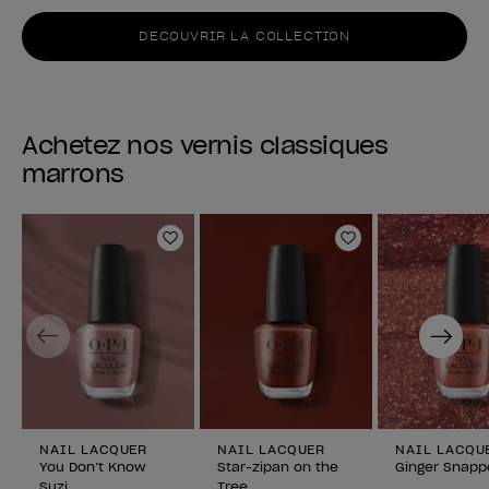
DECOUVRIR LA COLLECTION
Achetez nos vernis classiques
marrons
Ajouter aux favoris
Ajouter aux fav
Previous
Next
NAIL LACQUER
NAIL LACQUER
NAIL LACQU
You Don’t Know
Star-zipan on the
Ginger Snapp
Suzi
Tree