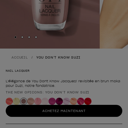
Skip to slide
Skip to slide
Skip to slide
Skip to slide
1
2
3
4
ACCUEIL
YOU DON’T KNOW SUZI
NAIL LACQUER
L’élégance de You Don't Know Jacques! revisitée en brun moka
pour Suzi, notre fondatrice.
THE NEW OPICONS: YOU DON’T KNOW SUZI
Forme du produit
ACHETEZ MAINTENANT