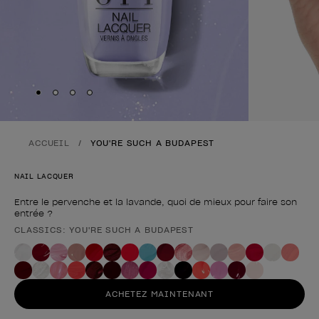
Skip to slide
Skip to slide
Skip to slide
Skip to slide
1
2
3
4
ACCUEIL
YOU'RE SUCH A BUDAPEST
NAIL LACQUER
Entre le pervenche et la lavande, quoi de mieux pour faire son
entrée ?
CLASSICS: YOU'RE SUCH A BUDAPEST
Forme du produit
ACHETEZ MAINTENANT