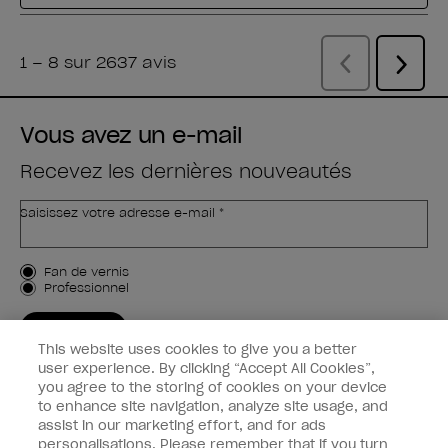
Vous avez un e-mail
Recevez les dernières nouveautés
Saisissez votre adresse e-mail *
Type de client
Fan de vernis
Professionnel
M'INSCRIRE
This website uses cookies to give you a better
Informations clients
user experience. By clicking “Accept All Cookies”,
you agree to the storing of cookies on your device
to enhance site navigation, analyze site usage, and
Connectez-Vous
assist in our marketing effort, and for ads
personalisations. Please remember that if you turn