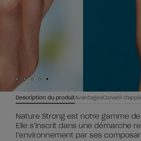
Skip to slide
Skip to slide
Skip to slide
Skip to slide
Skip to slide
1
2
3
4
5
Description du produit
Avantages
Conseil d'appl
Nature Strong est notre gamme de ve
Elle s’inscrit dans une démarche 
l’environnement par ses composan