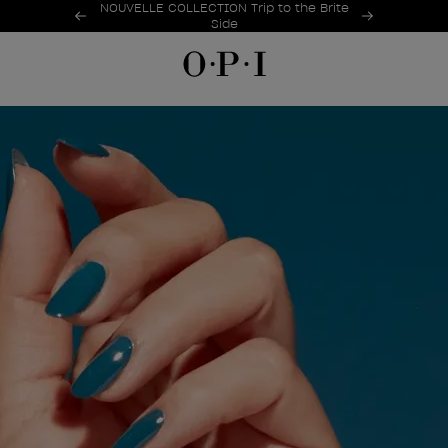
Offres promotionnelles
NOUVELLE COLLECTION Trip to the Brite
Item 1 of 2
Side