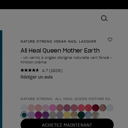
NATURE STRONG VEGAN NAIL LACQUER
Ajouter
All Heal Queen Mother Earth
- Un vernis à ongles d'origine naturelle vert foncé -
Finition crème
4.7
(1626)
Lire
1626
Rédiger un avis
avis.
Lien
sur
la
NATURE STRONG: ALL HEAL QUEEN MOTHER EARTH
Forme du produit
même
page.
ACHETEZ MAINTENANT