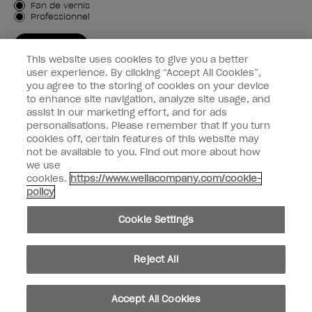
Type de client
Fan de vernis
Professionnel
M'INSCRIRE
This website uses cookies to give you a better
Informations clients
user experience. By clicking “Accept All Cookies”,
you agree to the storing of cookies on your device
to enhance site navigation, analyze site usage, and
Connectez-Vous
assist in our marketing effort, and for ads
personalisations. Please remember that if you turn
cookies off, certain features of this website may
not be available to you. Find out more about how
we use
facebook
instagram
youtube
cookies.
https://www.wellacompany.com/cookie-
policy
Ne pas partager ou vendre des informations personnelles
Cookie Settings
Loi californienne sur la transparence des chaînes d'approvisionnement
© Copyright 2024, Wella Operations US LLC, Tous droits réservés.
Reject All
Accept All Cookies