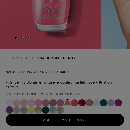
Skip to slide
Skip to slide
Skip to slide
1
2
3
ACCUEIL
BIG BLOOM ENERGY
NATURE STRONG VEGAN NAIL LACQUER
- Un vernis d'origine naturelle couleur œillet rose - Finition
crème
NATURE STRONG: BIG BLOOM ENERGY
Forme du produit
ACHETEZ MAINTENANT