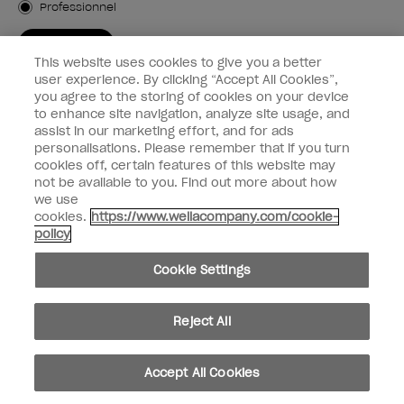
Professionnel
M'INSCRIRE
This website uses cookies to give you a better
Informations clients
user experience. By clicking “Accept All Cookies”,
you agree to the storing of cookies on your device
to enhance site navigation, analyze site usage, and
Connectez-Vous
assist in our marketing effort, and for ads
personalisations. Please remember that if you turn
cookies off, certain features of this website may
not be available to you. Find out more about how
we use
facebook
instagram
youtube
cookies.
https://www.wellacompany.com/cookie-
policy
Ne pas partager ou vendre des informations personnelles
Cookie Settings
Loi californienne sur la transparence des chaînes d'approvisionnement
© Copyright 2024, Wella Operations US LLC, Tous droits réservés.
Reject All
Accept All Cookies