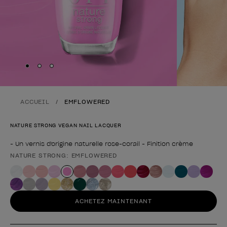
Skip to slide
Skip to slide
Skip to slide
1
2
3
ACCUEIL
EMFLOWERED
NATURE STRONG VEGAN NAIL LACQUER
- Un vernis d'origine naturelle rose-corail - Finition crème
NATURE STRONG: EMFLOWERED
Forme du produit
ACHETEZ MAINTENANT