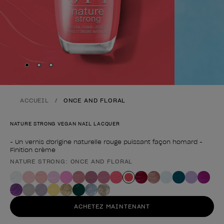
Skip to slide
Skip to slide
Skip to slide
1
2
3
ACCUEIL
ONCE AND FLORAL
NATURE STRONG VEGAN NAIL LACQUER
- Un vernis d'origine naturelle rouge puissant façon homard -
Finition crème
NATURE STRONG: ONCE AND FLORAL
Forme du produit
ACHETEZ MAINTENANT