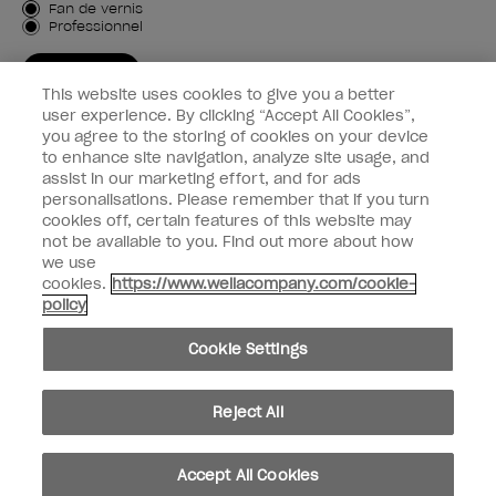
Type de client
Fan de vernis
Professionnel
M'INSCRIRE
This website uses cookies to give you a better
Informations clients
user experience. By clicking “Accept All Cookies”,
you agree to the storing of cookies on your device
to enhance site navigation, analyze site usage, and
Connectez-Vous
assist in our marketing effort, and for ads
personalisations. Please remember that if you turn
cookies off, certain features of this website may
not be available to you. Find out more about how
we use
facebook
instagram
youtube
cookies.
https://www.wellacompany.com/cookie-
policy
Ne pas partager ou vendre des informations personnelles
Cookie Settings
Loi californienne sur la transparence des chaînes d'approvisionnement
© Copyright 2024, Wella Operations US LLC, Tous droits réservés.
Reject All
Accept All Cookies