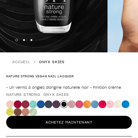
Skip to slide
Skip to slide
Skip to slide
1
2
3
ACCUEIL
ONYX SKIES
NATURE STRONG VEGAN NAIL LACQUER
- Un vernis à ongles d'origine naturelle noir - Finition crème
NATURE STRONG: ONYX SKIES
Forme du produit
ACHETEZ MAINTENANT