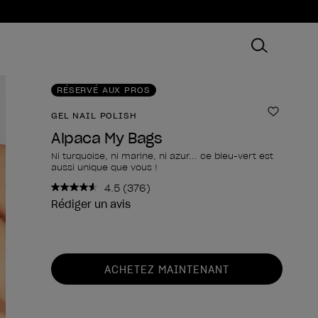
RÉSERVÉ AUX PROS
GEL NAIL POLISH
Ajouter
Alpaca My Bags
Ni turquoise, ni marine, ni azur... ce bleu-vert est
aussi unique que vous !
4.5
(376)
Lire
376
Rédiger un avis
avis.
Lien
sur
la
Forme du produit
même
ACHETEZ MAINTENANT
page.