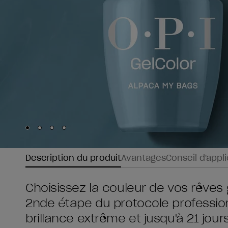
Skip to slide
Skip to slide
Skip to slide
Skip to slide
1
2
3
4
Description du produit
Avantages
Conseil d'appl
Choisissez la couleur de vos rêves 
2nde étape du protocole profession
brillance extrême et jusqu'à 21 jou