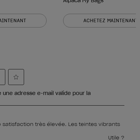
Alpaca My Bags
AINTENANT
ACHETEZ MAINTENANT