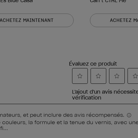
 Es Blue Casa
Can’t CTRL Me
ACHETEZ MAINTENANT
ACHETEZ M