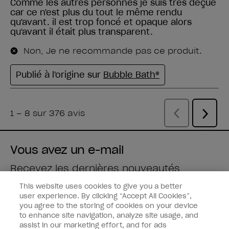
Vous avez un e-mail
Recevez les dernières nouveautés
This website uses cookies to give you a better
Saisissez votre adresse e-mail *
user experience. By clicking “Accept All Cookies”,
you agree to the storing of cookies on your device
to enhance site navigation, analyze site usage, and
Type de client
Fan de vernis
assist in our marketing effort, and for ads
Professionnel