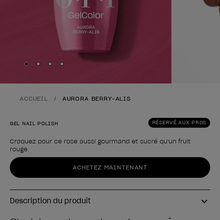
Skip to slide
Skip to slide
Skip to slide
Skip to slide
1
2
3
4
ACCUEIL
AURORA BERRY-ALIS
RÉSERVÉ AUX PROS
GEL NAIL POLISH
Craquez pour ce rose aussi gourmand et sucré qu'un fruit
rouge.
Forme du produit
ACHETEZ MAINTENANT
Description du produit