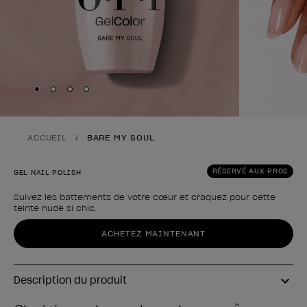
Skip to slide
Skip to slide
Skip to slide
Skip to slide
1
2
3
4
ACCUEIL
BARE MY SOUL
RÉSERVÉ AUX PROS
GEL NAIL POLISH
Suivez les battements de votre cœur et craquez pour cette
teinte nude si chic.
Forme du produit
ACHETEZ MAINTENANT
Description du produit