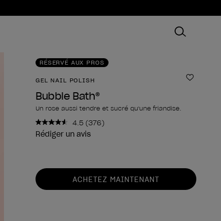
RÉSERVÉ AUX PROS
GEL NAIL POLISH
Ajouter
Bubble Bath®
Un rose aussi tendre et sucré qu'une friandise.
4.5
(376)
Lire
376
Rédiger un avis
avis.
Lien
sur
la
Forme du produit
même
ACHETEZ MAINTENANT
page.