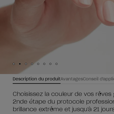
Skip to slide
Skip to slide
Skip to slide
Skip to slide
Skip to slide
1
Skip to slide
2
Skip to slide
3
Skip to slide
4
5
6
7
8
Description du produit
Avantages
Conseil d'appl
Choisissez la couleur de vos rêves 
2nde étape du protocole profession
brillance extrême et jusqu'à 21 jou