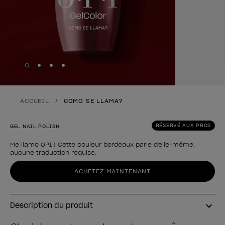
Skip to slide
Skip to slide
Skip to slide
Skip to slide
1
2
3
4
ACCUEIL
COMO SE LLAMA?
RÉSERVÉ AUX PROS
GEL NAIL POLISH
Me llamo OPI ! Cette couleur bordeaux parle d'elle-même,
aucune traduction requise.
Forme du produit
ACHETEZ MAINTENANT
Description du produit