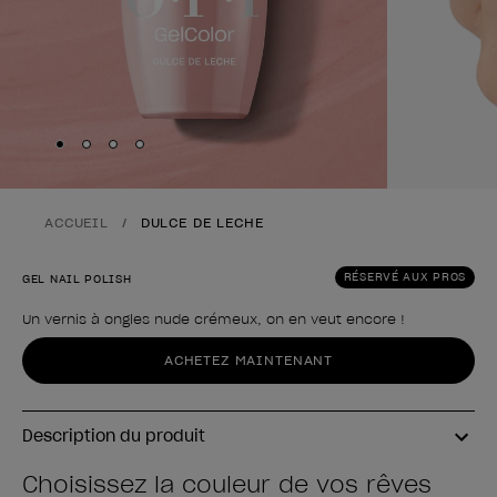
Skip to slide
Skip to slide
Skip to slide
Skip to slide
1
2
3
4
ACCUEIL
DULCE DE LECHE
RÉSERVÉ AUX PROS
GEL NAIL POLISH
Un vernis à ongles nude crémeux, on en veut encore !
Forme du produit
ACHETEZ MAINTENANT
Description du produit
Choisissez la couleur de vos rêves