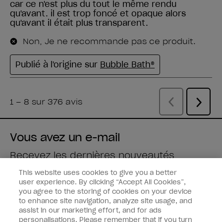
Vous avez un e-mail
Recevez les dernières nouveautés
This website uses cookies to give you a better
Saisissez votre adresse e-mail *
user experience. By clicking “Accept All Cookies”,
you agree to the storing of cookies on your device
to enhance site navigation, analyze site usage, and
Type de client
Fan de vernis
assist in our marketing effort, and for ads
Professionnel
personalisations. Please remember that if you turn