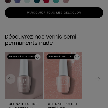
PARCOURIR TOUS LES GELCOLOR
Découvrez nos vernis semi-
permanents nude
RÉSERVÉ AUX PROS
RÉSERVÉ AUX PROS
Ajouter aux favoris
Ajouter aux fav
Previous
Next
GEL NAIL POLISH
GEL NAIL POLISH
Berlin Done That
Humidi-Tea