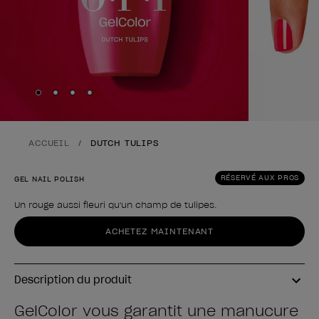
Skip to slide
Skip to slide
Skip to slide
Skip to slide
1
2
3
4
ACCUEIL
DUTCH TULIPS
RÉSERVÉ AUX PROS
GEL NAIL POLISH
Un rouge aussi fleuri qu'un champ de tulipes.
Forme du produit
ACHETEZ MAINTENANT
Description du produit
GelColor vous garantit une manucure