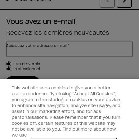
Vous avez un e-mail
Recevez les dernières nouveautés
Saisissez votre adresse e-mail *
Type de client
Fan de vernis
Professionnel
M'INSCRIRE
This website uses cookies to give you a better
Informations clients
user experience. By clicking “Accept All Cookies”,
you agree to the storing of cookies on your device
to enhance site navigation, analyze site usage, and
Connectez-Vous
assist in our marketing effort, and for ads
personalisations. Please remember that if you turn
cookies off, certain features of this website may
not be available to you. Find out more about how
we use