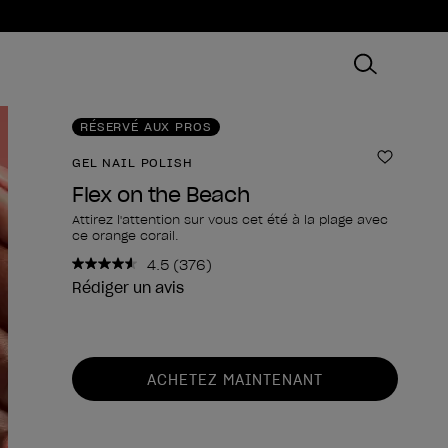
RÉSERVÉ AUX PROS
GEL NAIL POLISH
Ajouter
Flex on the Beach
Attirez l'attention sur vous cet été à la plage avec
ce orange corail.
4.5
(376)
Lire
376
Rédiger un avis
avis.
Lien
sur
la
Forme du produit
même
ACHETEZ MAINTENANT
page.