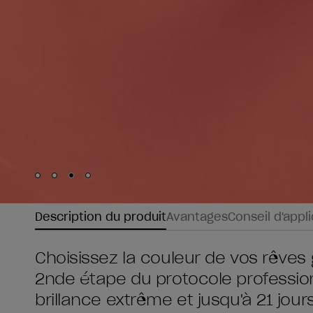
Skip to slide
Skip to slide
Skip to slide
Skip to slide
1
2
3
4
Description du produit
Avantages
Conseil d'appl
Choisissez la couleur de vos rêves 
2nde étape du protocole profession
brillance extrême et jusqu'à 21 jou