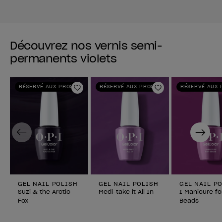
Découvrez nos vernis semi-
permanents violets
RÉSERVÉ AUX PROS
RÉSERVÉ AUX PROS
RÉSERVÉ AUX 
Ajouter aux favoris
Ajouter aux fav
Previous
Next
GEL NAIL POLISH
GEL NAIL POLISH
GEL NAIL P
Suzi & the Arctic
Medi-take it All In
I Manicure fo
Fox
Beads