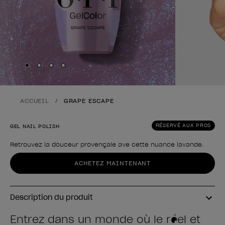
Skip to slide
Skip to slide
Skip to slide
Skip to slide
1
2
3
4
ACCUEIL
GRAPE ESCAPE
RÉSERVÉ AUX PROS
GEL NAIL POLISH
Retrouvez la douceur provençale ave cette nuance lavande.
Forme du produit
ACHETEZ MAINTENANT
Description du produit
Entrez dans un monde où le réel et