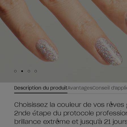
Skip to slide
Skip to slide
Skip to slide
Skip to slide
1
2
3
4
Description du produit
Avantages
Conseil d'appl
Choisissez la couleur de vos rêves 
2nde étape du protocole profession
brillance extrême et jusqu'à 21 jou