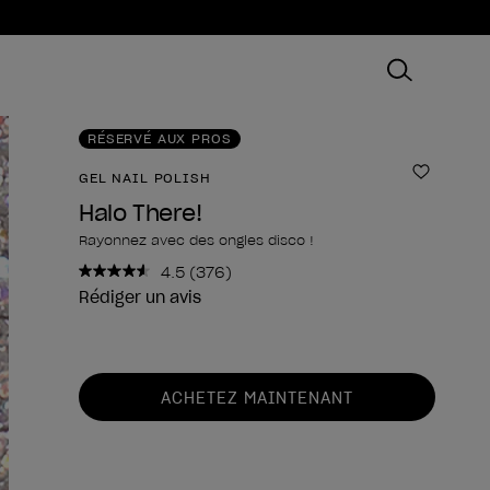
RÉSERVÉ AUX PROS
GEL NAIL POLISH
Ajouter
Halo There!
Rayonnez avec des ongles disco !
4.5
(376)
Lire
376
Rédiger un avis
avis.
Lien
sur
la
Forme du produit
même
ACHETEZ MAINTENANT
page.