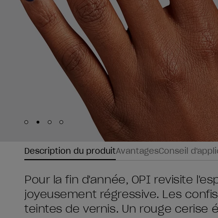
Skip to slide
Skip to slide
Skip to slide
Skip to slide
1
2
3
4
Description du produit
Avantages
Conseil d'appl
Pour la fin d'année, OPI revisite l'
joyeusement régressive. Les confis
teintes de vernis. Un rouge cerise é