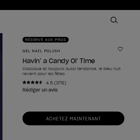
RÉSERVÉ AUX PROS
GEL NAIL POLISH
Ajouter
Havin’ a Candy Ol’ Time
Classique et toujours aussi tendance, le bleu nuit
revient pour les fêtes.
4.5
(376)
Lire
376
Rédiger un avis
avis.
Lien
sur
la
Forme du produit
même
ACHETEZ MAINTENANT
page.