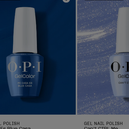
oris
Ajouter aux favoris
L POLISH
GEL NAIL POLISH
 Es Blue Casa
Can’t CTRL Me