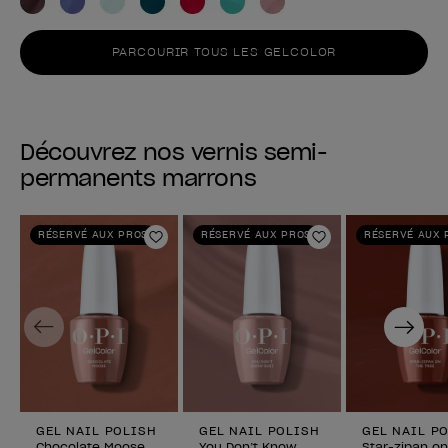
PARCOURIR TOUS LES GELCOLOR
Découvrez nos vernis semi-
permanents marrons
RÉSERVÉ AUX PROS
RÉSERVÉ AUX PROS
RÉSERVÉ AUX 
Ajouter aux favoris
Ajouter aux fav
Previous
Next
GEL NAIL POLISH
GEL NAIL POLISH
GEL NAIL P
Chocolate Moose
You Don’t Know
Star-zipan on