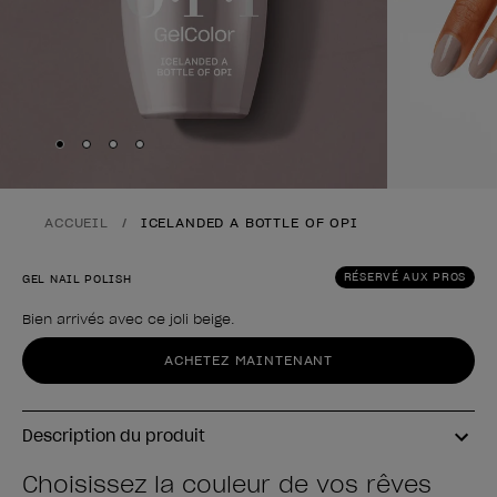
Skip to slide
Skip to slide
Skip to slide
Skip to slide
1
2
3
4
ACCUEIL
ICELANDED A BOTTLE OF OPI
RÉSERVÉ AUX PROS
GEL NAIL POLISH
Bien arrivés avec ce joli beige.
Forme du produit
ACHETEZ MAINTENANT
Description du produit
Choisissez la couleur de vos rêves