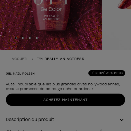
Skip to slide
Skip to slide
Skip to slide
Skip to slide
1
2
3
4
ACCUEIL
I'M REALLY AN ACTRESS
RÉSERVÉ AUX PROS
GEL NAIL POLISH
Aussi inoubliable que les plus grandes divas hollywoodiennes,
c'est la promesse de ce rouge riche et ardent !
Forme du produit
ACHETEZ MAINTENANT
Description du produit