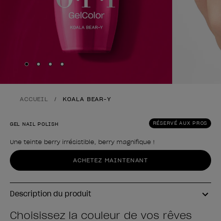
Skip to slide
Skip to slide
Skip to slide
Skip to slide
1
2
3
4
ACCUEIL
KOALA BEAR-Y
RÉSERVÉ AUX PROS
GEL NAIL POLISH
Une teinte berry irrésistible, berry magnifique !
Forme du produit
ACHETEZ MAINTENANT
Description du produit
Choisissez la couleur de vos rêves