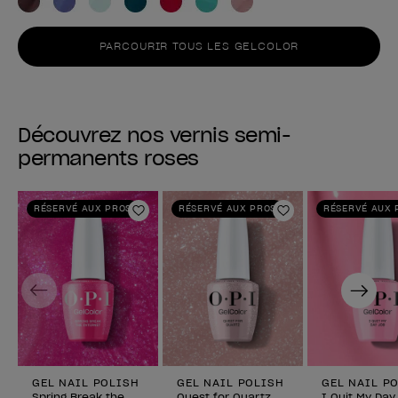
PARCOURIR TOUS LES GELCOLOR
Découvrez nos vernis semi-
permanents roses
RÉSERVÉ AUX PROS
RÉSERVÉ AUX PROS
RÉSERVÉ AUX 
Ajouter aux favoris
Ajouter aux fav
Previous
Next
GEL NAIL POLISH
GEL NAIL POLISH
GEL NAIL P
Spring Break the
Quest for Quartz
I Quit My Day