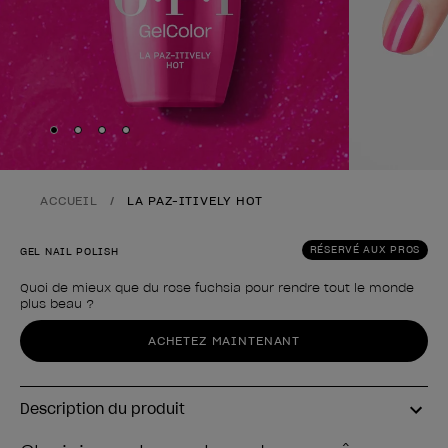
Skip to slide
Skip to slide
Skip to slide
Skip to slide
1
2
3
4
ACCUEIL
LA PAZ-ITIVELY HOT
RÉSERVÉ AUX PROS
GEL NAIL POLISH
Quoi de mieux que du rose fuchsia pour rendre tout le monde
plus beau ?
Forme du produit
ACHETEZ MAINTENANT
Description du produit