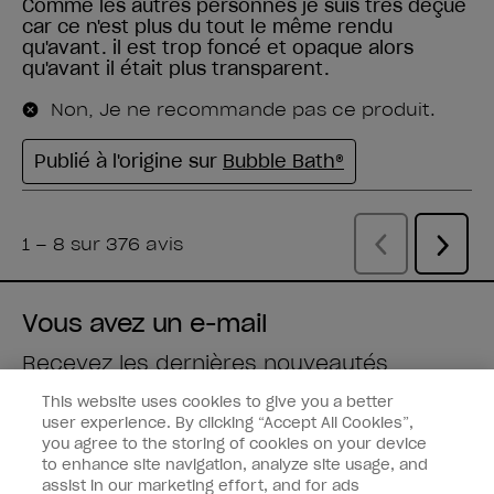
Vous avez un e-mail
Recevez les dernières nouveautés
This website uses cookies to give you a better
Saisissez votre adresse e-mail *
user experience. By clicking “Accept All Cookies”,
you agree to the storing of cookies on your device
to enhance site navigation, analyze site usage, and
Type de client
Fan de vernis
assist in our marketing effort, and for ads
Professionnel