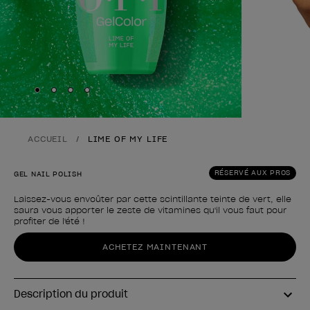
Skip to slide
Skip to slide
Skip to slide
Skip to slide
1
2
3
4
ACCUEIL
LIME OF MY LIFE
RÉSERVÉ AUX PROS
GEL NAIL POLISH
Laissez-vous envoûter par cette scintillante teinte de vert, elle
saura vous apporter le zeste de vitamines qu'il vous faut pour
profiter de l'été !
Forme du produit
ACHETEZ MAINTENANT
Description du produit