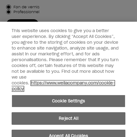
Type de client
Fan de vernis
Professionnel
M'INSCRIRE
This website uses cookies to give you a better
Informations clients
user experience. By clicking “Accept All Cookies”,
you agree to the storing of cookies on your device
to enhance site navigation, analyze site usage, and
Connectez-Vous
assist in our marketing effort, and for ads
personalisations. Please remember that if you turn
cookies off, certain features of this website may
not be available to you. Find out more about how
we use
facebook
instagram
youtube
cookies.
https://www.wellacompany.com/cookie-
policy
Ne pas partager ou vendre des informations personnelles
Cookie Settings
Loi californienne sur la transparence des chaînes d'approvisionnement
© Copyright 2024, Wella Operations US LLC, Tous droits réservés.
Reject All
Accept All Cookies