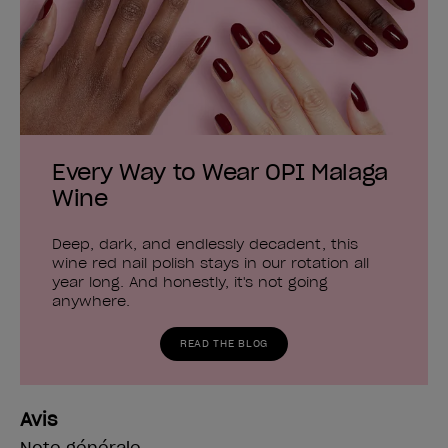
Every Way to Wear OPI Malaga
Wine
Deep, dark, and endlessly decadent, this
wine red nail polish stays in our rotation all
year long. And honestly, it's not going
anywhere.
READ THE BLOG