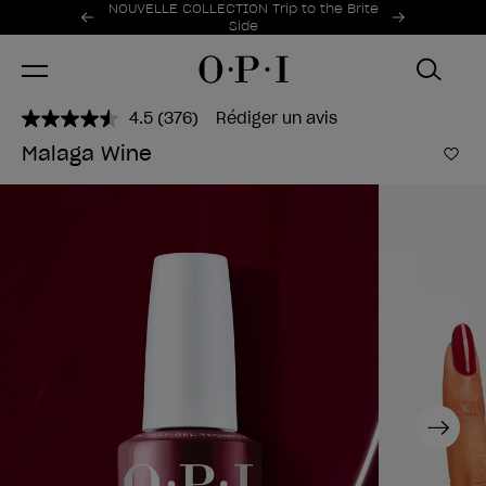
Offres promotionnelles
NOUVELLE COLLECTION Trip to the Brite
Item 1 of 2
Side
4.5
(376)
Rédiger un avis
Lire
376
Malaga Wine
avis.
Ajo
Lien
sur
la
même
page.
Next