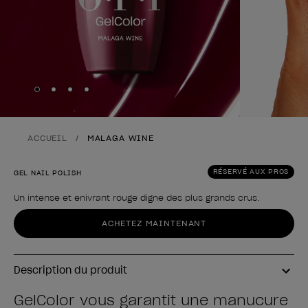
Skip to slide
Skip to slide
Skip to slide
Skip to slide
1
2
3
4
ACCUEIL
MALAGA WINE
RÉSERVÉ AUX PROS
GEL NAIL POLISH
Un intense et enivrant rouge digne des plus grands crus.
Forme du produit
ACHETEZ MAINTENANT
Description du produit
GelColor vous garantit une manucure