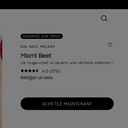
RÉSERVÉ AUX PROS
GEL NAIL POLISH
Ajouter
Miami Beet
Ce rouge-violet va devenir une véritable addiction !
4.5
(376)
Lire
376
Rédiger un avis
avis.
Lien
sur
la
Forme du produit
même
ACHETEZ MAINTENANT
page.