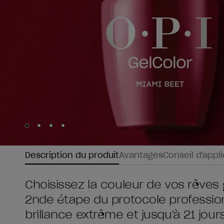
Skip to slide
Skip to slide
Skip to slide
Skip to slide
1
2
3
4
Description du produit
Avantages
Conseil d'appl
Choisissez la couleur de vos rêves 
2nde étape du protocole profession
brillance extrême et jusqu'à 21 jou