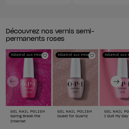
Découvrez nos vernis semi-
permanents roses
RÉSERVÉ AUX PROS
RÉSERVÉ AUX PROS
RÉSERVÉ AUX 
Ajouter aux favoris
Ajouter aux fav
Previous
Next
GEL NAIL POLISH
GEL NAIL POLISH
GEL NAIL P
Spring Break the
Quest for Quartz
I Quit My Day
Internet