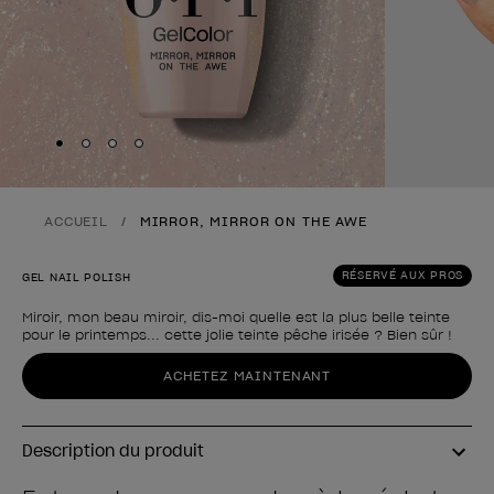
Skip to slide
Skip to slide
Skip to slide
Skip to slide
1
2
3
4
ACCUEIL
MIRROR, MIRROR ON THE AWE
RÉSERVÉ AUX PROS
GEL NAIL POLISH
Miroir, mon beau miroir, dis-moi quelle est la plus belle teinte
pour le printemps... cette jolie teinte pêche irisée ? Bien sûr !
Forme du produit
ACHETEZ MAINTENANT
Description du produit