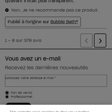
Vous avez un e-mail
Recevez les dernières nouveautés
Saisissez votre adresse e-mail *
Type de client
Fan de vernis
Professionnel
M'INSCRIRE