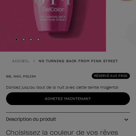
Skip to slide
Skip to slide
Skip to slide
Skip to slide
1
2
3
4
ACCUEIL
NO TURNING BACK FROM PINK STREET
RÉSERVÉ AUX PROS
GEL NAIL POLISH
Dansez juqu'au bout de la nuit avec cette teinte magenta!
Forme du produit
ACHETEZ MAINTENANT
Description du produit
Choisissez la couleur de vos rêves