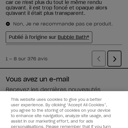
Vous avez un e-mail
Recevez les dernières nouveautés
This website uses cookies to give you a better
Saisissez votre adresse e-mail *
user experience. By clicking “Accept All Cookies”,
you agree to the storing of cookies on your device
to enhance site navigation, analyze site usage, and
Type de client
Fan de vernis
assist in our marketing effort, and for ads
Professionnel
personalisations. Please remember that if you turn