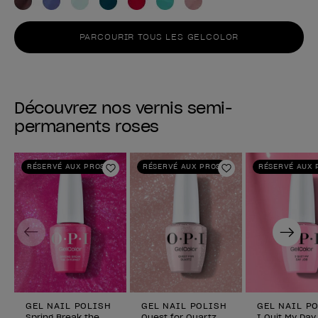
PARCOURIR TOUS LES GELCOLOR
Découvrez nos vernis semi-
permanents roses
RÉSERVÉ AUX PROS
RÉSERVÉ AUX PROS
RÉSERVÉ AUX 
Ajouter aux favoris
Ajouter aux fav
Previous
Next
GEL NAIL POLISH
GEL NAIL POLISH
GEL NAIL P
Spring Break the
Quest for Quartz
I Quit My Day