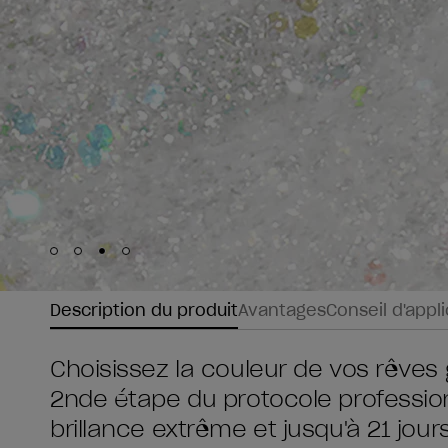
Skip to slide
Skip to slide
Skip to slide
Skip to slide
1
2
3
4
Description du produit
Avantages
Conseil d'appl
Choisissez la couleur de vos rêves 
2nde étape du protocole profession
brillance extrême et jusqu'à 21 jou