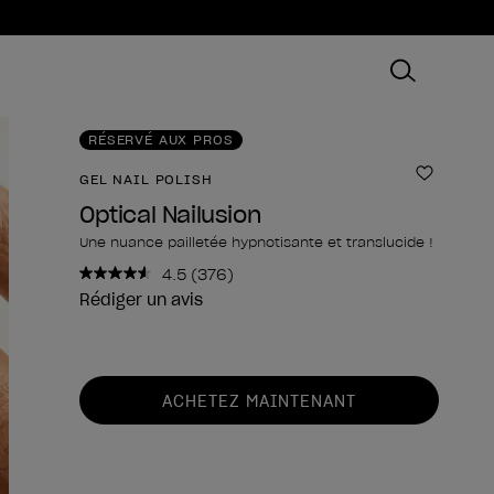
RÉSERVÉ AUX PROS
GEL NAIL POLISH
Ajouter
Optical Nailusion
Une nuance pailletée hypnotisante et translucide !
4.5
(376)
Lire
376
Rédiger un avis
avis.
Lien
sur
la
Forme du produit
même
ACHETEZ MAINTENANT
page.