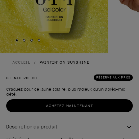
Skip to slide
Skip to slide
Skip to slide
Skip to slide
1
2
3
4
ACCUEIL
PAINTIN' ON SUNSHINE
RÉSERVÉ AUX PROS
GEL NAIL POLISH
Craquez pour ce jaune solaire, plus radieux qu'un après-midi
d'été.
Forme du produit
ACHETEZ MAINTENANT
Description du produit