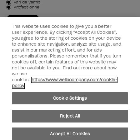
Type de client
Fan de vernis
Professionnel
M'INSCRIRE
This website uses cookies to give you a better
Informations clients
user experience. By clicking “Accept All Cookies”,
you agree to the storing of cookies on your device
to enhance site navigation, analyze site usage, and
Connectez-Vous
assist in our marketing effort, and for ads
personalisations. Please remember that if you turn
cookies off, certain features of this website may
not be available to you. Find out more about how
we use
facebook
instagram
youtube
cookies.
https://www.wellacompany.com/cookie-
policy
Ne pas partager ou vendre des informations personnelles
Cookie Settings
Loi californienne sur la transparence des chaînes d'approvisionnement
© Copyright 2024, Wella Operations US LLC, Tous droits réservés.
Reject All
Accept All Cookies