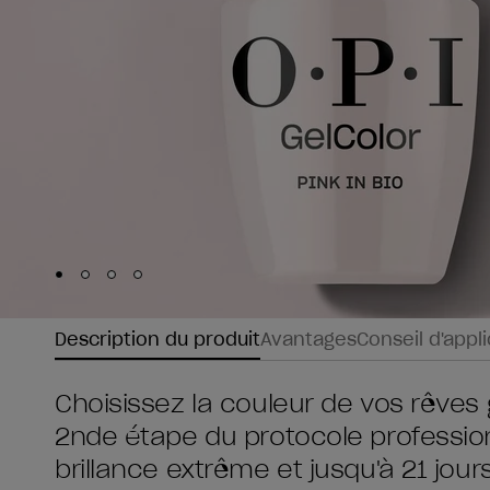
Skip to slide
Skip to slide
Skip to slide
Skip to slide
1
2
3
4
Description du produit
Avantages
Conseil d'appl
Choisissez la couleur de vos rêves 
2nde étape du protocole profession
brillance extrême et jusqu'à 21 jou