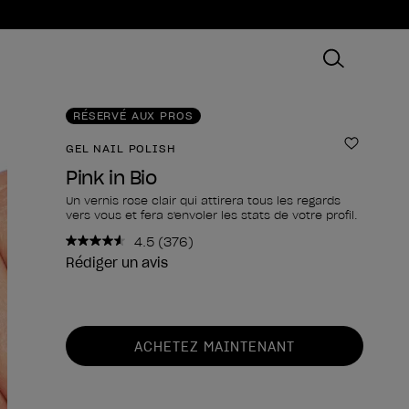
RÉSERVÉ AUX PROS
GEL NAIL POLISH
Ajouter
Pink in Bio
Un vernis rose clair qui attirera tous les regards
vers vous et fera s'envoler les stats de votre profil.
4.5
(376)
Lire
376
Rédiger un avis
avis.
Lien
sur
la
Forme du produit
même
ACHETEZ MAINTENANT
page.