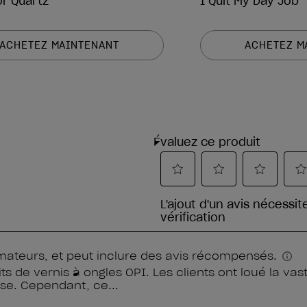
or Quartz
I Quit My Day Job
ACHETEZ MAINTENANT
ACHETEZ M