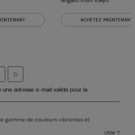
Arigato from Tokyo
AINTENANT
ACHETEZ MAINTENANT