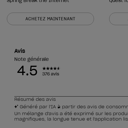
Spring Break the Internet
Quest f
ACHETEZ MAINTENANT