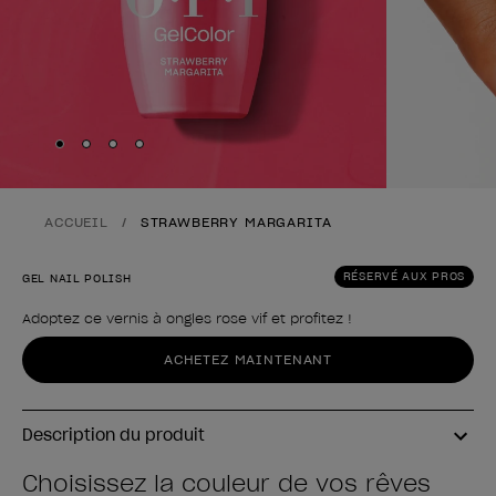
Skip to slide
Skip to slide
Skip to slide
Skip to slide
1
2
3
4
ACCUEIL
STRAWBERRY MARGARITA
RÉSERVÉ AUX PROS
GEL NAIL POLISH
Adoptez ce vernis à ongles rose vif et profitez !
Forme du produit
ACHETEZ MAINTENANT
Description du produit
Choisissez la couleur de vos rêves