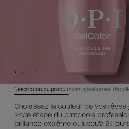
Skip to slide
Skip to slide
Skip to slide
Skip to slide
1
2
3
4
Description du produit
Avantages
Conseil d'appl
Choisissez la couleur de vos rêves 
2nde étape du protocole profession
brillance extrême et jusqu'à 21 jou