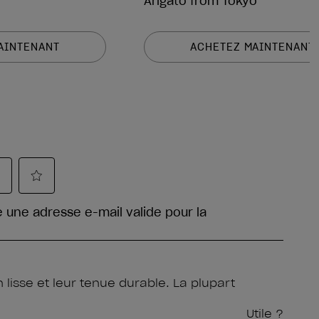
Arigato from Tokyo
AINTENANT
ACHETEZ MAINTENANT