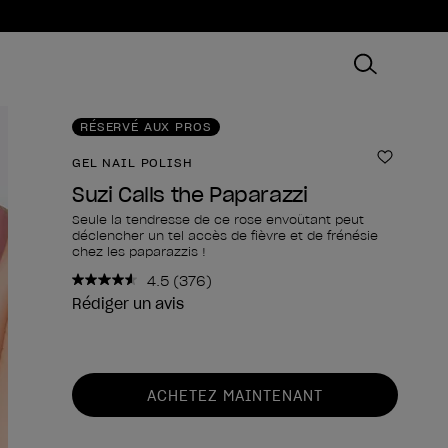
RÉSERVÉ AUX PROS
GEL NAIL POLISH
Ajouter
Suzi Calls the Paparazzi
Seule la tendresse de ce rose envoûtant peut
déclencher un tel accès de fièvre et de frénésie
chez les paparazzis !
4.5
(376)
Lire
376
Rédiger un avis
avis.
Lien
sur
la
Forme du produit
même
ACHETEZ MAINTENANT
page.