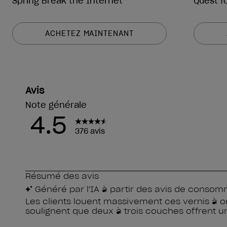
Spring Break the Internet
Quest f
ACHETEZ MAINTENANT