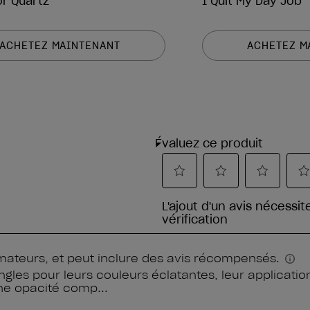
or Quartz
I Quit My Day Job
ACHETEZ MAINTENANT
ACHETEZ M