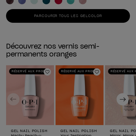
PARCOURIR TOUS LES GELCOLOR
Découvrez nos vernis semi-
permanents oranges
RÉSERVÉ AUX PROS
RÉSERVÉ AUX PROS
RÉSERVÉ AUX 
Ajouter aux favoris
Ajouter aux fav
Previous
Next
GEL NAIL POLISH
GEL NAIL POLISH
GEL NAIL P
Machu Peach-u
Your Zestination
Mirror, Mirror