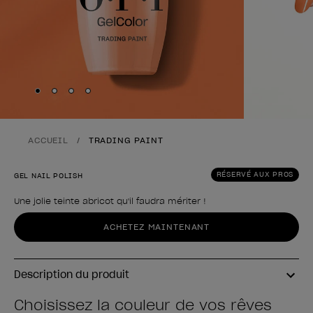
Skip to slide
Skip to slide
Skip to slide
Skip to slide
1
2
3
4
ACCUEIL
TRADING PAINT
RÉSERVÉ AUX PROS
GEL NAIL POLISH
Une jolie teinte abricot qu'il faudra mériter !
Forme du produit
ACHETEZ MAINTENANT
Description du produit
Choisissez la couleur de vos rêves