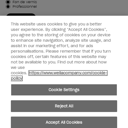
Type de client
Fan de vernis
Professionnel
M'INSCRIRE
This website uses cookies to give you a better
Informations clients
user experience. By clicking “Accept All Cookies”,
you agree to the storing of cookies on your device
to enhance site navigation, analyze site usage, and
Connectez-Vous
assist in our marketing effort, and for ads
personalisations. Please remember that if you turn
cookies off, certain features of this website may
not be available to you. Find out more about how
we use
facebook
instagram
youtube
cookies.
https://www.wellacompany.com/cookie-
policy
Ne pas partager ou vendre des informations personnelles
Cookie Settings
Loi californienne sur la transparence des chaînes d'approvisionnement
© Copyright 2024, Wella Operations US LLC, Tous droits réservés.
Reject All
Accept All Cookies