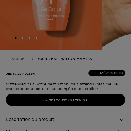
Skip to slide
Skip to slide
Skip to slide
Skip to slide
1
2
3
4
ACCUEIL
YOUR ZESTINATION AWAITS
RÉSERVÉ AUX PROS
GEL NAIL POLISH
N'attendez plus, votre destination vous attend ! C'est l'heure
d'adopter cette belle teinte orangée et de profiter.
Forme du produit
ACHETEZ MAINTENANT
Description du produit