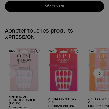
DÉCOUVRIR
Acheter tous les produits
xPRESS/ON
NEW
NEW
NEW
Ajouter aux favoris
Ajouter aux fav
Previous
Next
XPRESS/ON
XPRESS/ON NAIL
XPRESS/ON 
ICONIC SHADES
ART
ART
(LONG)
Squeeze the Day
Pass my Towe
Strawberry