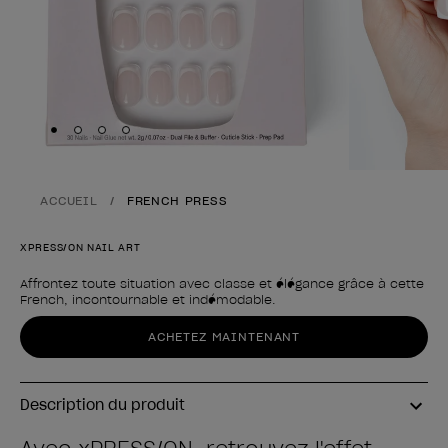
Skip to slide
Skip to slide
Skip to slide
Skip to slide
1
2
3
4
ACCUEIL
FRENCH PRESS
XPRESS/ON NAIL ART
Affrontez toute situation avec classe et élégance grâce à cette
French, incontournable et indémodable.
Forme du produit
ACHETEZ MAINTENANT
Description du produit