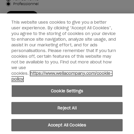
Professionnel
M'INSCRIRE
This website uses cookies to give you a better
Informations clients
user experience. By clicking “Accept All Cookies”,
you agree to the storing of cookies on your device
to enhance site navigation, analyze site usage, and
Connectez-Vous
assist in our marketing effort, and for ads
personalisations. Please remember that if you turn
cookies off, certain features of this website may
not be available to you. Find out more about how
we use
facebook
instagram
youtube
cookies.
https://www.wellacompany.com/cookie-
policy
Ne pas partager ou vendre des informations personnelles
Cookie Settings
Loi californienne sur la transparence des chaînes d'approvisionnement
© Copyright 2024, Wella Operations US LLC, Tous droits réservés.
Reject All
Accept All Cookies