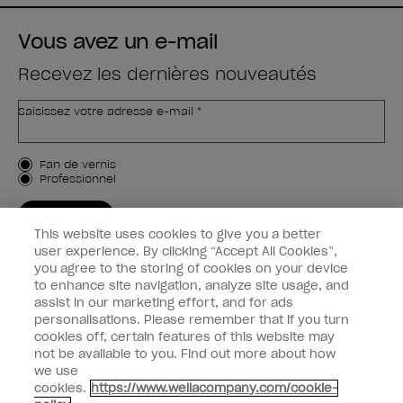
Vous avez un e-mail
Recevez les dernières nouveautés
Saisissez votre adresse e-mail *
Type de client
Fan de vernis
Professionnel
M'INSCRIRE
This website uses cookies to give you a better
Informations clients
user experience. By clicking “Accept All Cookies”,
you agree to the storing of cookies on your device
to enhance site navigation, analyze site usage, and
Connectez-Vous
assist in our marketing effort, and for ads
personalisations. Please remember that if you turn
cookies off, certain features of this website may
not be available to you. Find out more about how
we use
facebook
instagram
youtube
cookies.
https://www.wellacompany.com/cookie-