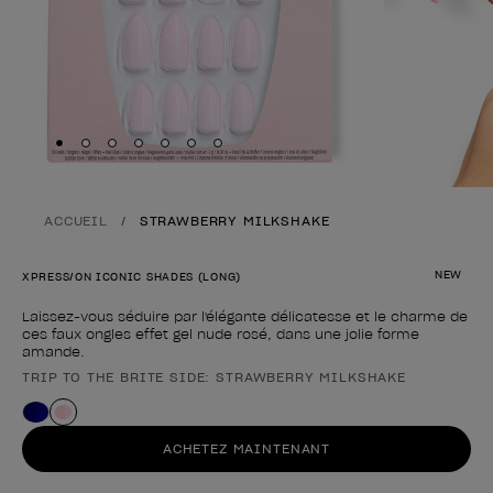
Skip to slide
Skip to slide
Skip to slide
Skip to slide
Skip to slide
1
Skip to slide
2
Skip to slide
3
4
5
6
7
ACCUEIL
STRAWBERRY MILKSHAKE
NEW
XPRESS/ON ICONIC SHADES (LONG)
Laissez-vous séduire par l'élégante délicatesse et le charme de
ces faux ongles effet gel nude rosé, dans une jolie forme
amande.
TRIP TO THE BRITE SIDE: STRAWBERRY MILKSHAKE
Forme du produit
ACHETEZ MAINTENANT