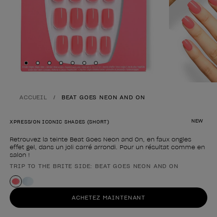
Skip to slide
Skip to slide
Skip to slide
Skip to slide
Skip to slide
1
Skip to slide
2
Skip to slide
3
4
5
6
7
ACCUEIL
BEAT GOES NEON AND ON
NEW
XPRESS/ON ICONIC SHADES (SHORT)
Retrouvez la teinte Beat Goes Neon and On, en faux ongles
effet gel, dans un joli carré arrondi. Pour un résultat comme en
salon !
TRIP TO THE BRITE SIDE: BEAT GOES NEON AND ON
Forme du produit
ACHETEZ MAINTENANT