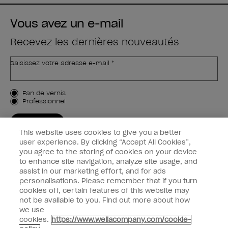
Vous avez un e-mail
Recevez les dernières nouveautés
Saisissez votre adresse e-mail *
Type de client
Fan de vernis
Professionnel
M'INSCRIRE
This website uses cookies to give you a better
Informations clients
user experience. By clicking “Accept All Cookies”,
you agree to the storing of cookies on your device
to enhance site navigation, analyze site usage, and
Connectez-Vous
assist in our marketing effort, and for ads
personalisations. Please remember that if you turn
cookies off, certain features of this website may
not be available to you. Find out more about how
we use
facebook
instagram
youtube
cookies.
https://www.wellacompany.com/cookie-