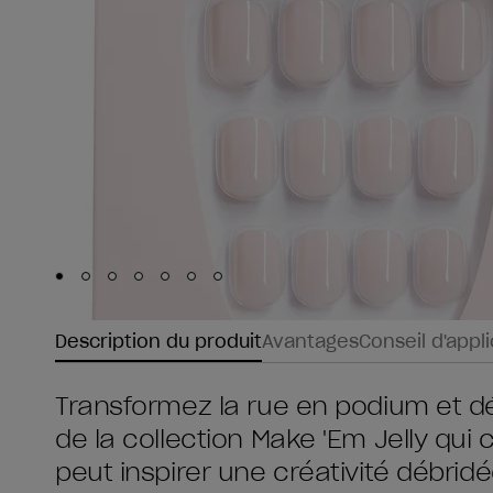
Skip to slide
Skip to slide
Skip to slide
Skip to slide
Skip to slide
1
Skip to slide
2
Skip to slide
3
4
5
6
7
Description du produit
Avantages
Conseil d'appl
Transformez la rue en podium et dé
de la collection Make 'Em Jelly qui c
peut inspirer une créativité débridé