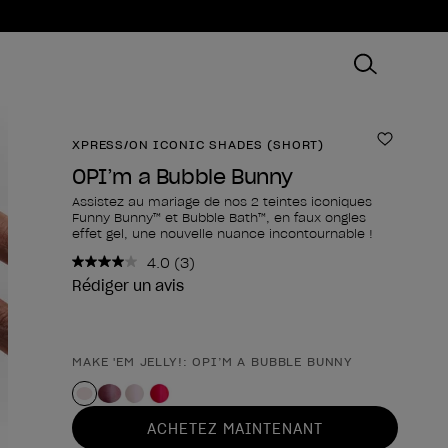
XPRESS/ON ICONIC SHADES (SHORT)
Ajouter
OPI’m a Bubble Bunny
Assistez au mariage de nos 2 teintes iconiques
Funny Bunny™ et Bubble Bath™, en faux ongles
effet gel, une nouvelle nuance incontournable !
4.0
(3)
Lire
3
Rédiger un avis
avis.
Lien
sur
la
MAKE 'EM JELLY!: OPI’M A BUBBLE BUNNY
Forme du produit
même
page.
ACHETEZ MAINTENANT