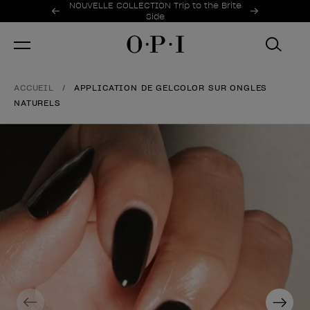
Offres promotionnelles
NOUVELLE COLLECTION Trip to the Brite
Item 1 of 2
Side
ACCUEIL
APPLICATION DE GELCOLOR SUR ONGLES
NATURELS
Previous
Next