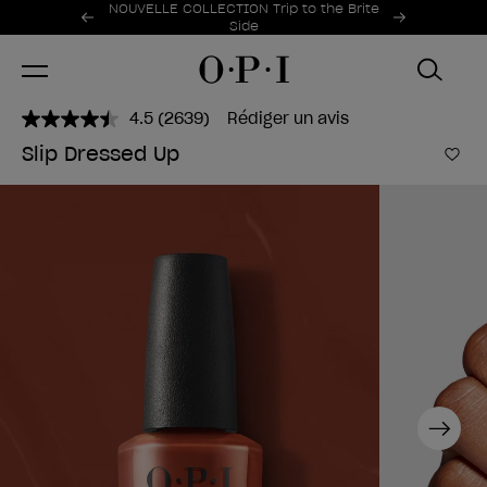
Offres promotionnelles
NOUVELLE COLLECTION Trip to the Brite
Item 1 of 2
Side
4.5
(2639)
Rédiger un avis
Lire
2639
Slip Dressed Up
avis.
Ajo
Lien
sur
la
même
page.
Next