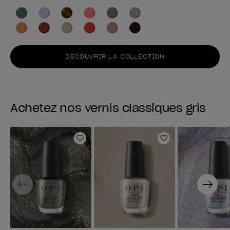
DECOUVRIR LA COLLECTION
Achetez nos vernis classiques gris
Ajouter aux favoris
Ajouter aux fav
Previous
Next