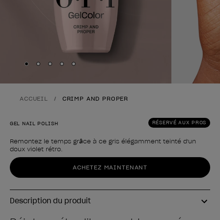
Skip to slide
Skip to slide
Skip to slide
Skip to slide
Skip to slide
1
2
3
4
5
ACCUEIL
CRIMP AND PROPER
RÉSERVÉ AUX PROS
GEL NAIL POLISH
Remontez le temps grâce à ce gris élégamment teinté d'un
doux violet rétro.
Forme du produit
ACHETEZ MAINTENANT
Description du produit