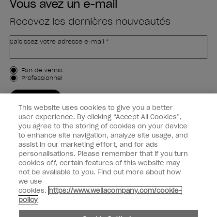
Vous avez un e-mail
Recevez les dernières nouveautés
Saisissez votre adresse e-mail *
Type de client
Fan de vernis
Professionnel
M'INSCRIRE
This website uses cookies to give you a better
Informations clients
user experience. By clicking “Accept All Cookies”,
you agree to the storing of cookies on your device
to enhance site navigation, analyze site usage, and
Connectez-Vous
assist in our marketing effort, and for ads
personalisations. Please remember that if you turn
cookies off, certain features of this website may
not be available to you. Find out more about how
we use
facebook
instagram
youtube
cookies.
https://www.wellacompany.com/cookie-
policy
Ne pas partager ou vendre des informations personnelles