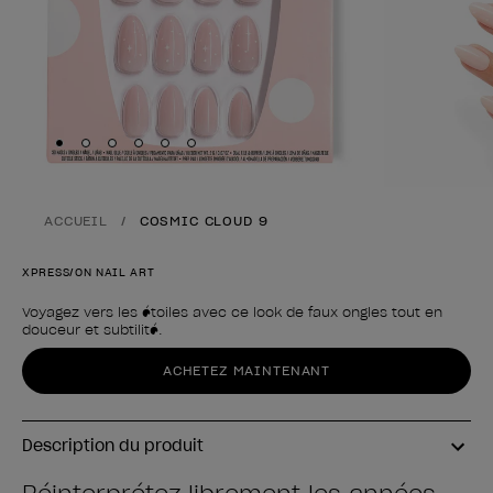
Skip to slide
Skip to slide
Skip to slide
Skip to slide
Skip to slide
1
Skip to slide
2
3
4
5
6
ACCUEIL
COSMIC CLOUD 9
XPRESS/ON NAIL ART
Voyagez vers les étoiles avec ce look de faux ongles tout en
douceur et subtilité.
Forme du produit
ACHETEZ MAINTENANT
Description du produit