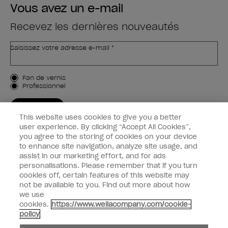
Vous avez un e-mail
Recevez les dernières nouveautés
Saisissez votre adresse e-mail *
Type de client
Fan de vernis
Professionnel
M'INSCRIRE
This website uses cookies to give you a better
Informations clients
user experience. By clicking “Accept All Cookies”,
you agree to the storing of cookies on your device
to enhance site navigation, analyze site usage, and
Connectez-Vous
assist in our marketing effort, and for ads
personalisations. Please remember that if you turn
cookies off, certain features of this website may
not be available to you. Find out more about how
we use
facebook
instagram
youtube
cookies.
https://www.wellacompany.com/cookie-
policy
Ne pas partager ou vendre des informations personnelles