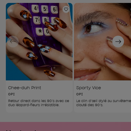
Ajouter aux favoris
Previous
Next
Chee-duh Print
Sporty Vice
OPI
OPI
Retour direct dans les 90’s avec ce 
Le clin d’œil stylé au survêteme
duo léopard-fleurs irrésistible.
clouté des 90’s.