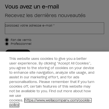
Vous avez un e-mail
Recevez les dernières nouveautés
Saisissez votre adresse e-mail *
Type de client
Fan de vernis
Professionnel
M'INSCRIRE
This website uses cookies to give you a better
Informations clients
user experience. By clicking “Accept All Cookies”,
you agree to the storing of cookies on your device
to enhance site navigation, analyze site usage, and
Connectez-Vous
assist in our marketing effort, and for ads
personalisations. Please remember that if you turn
cookies off, certain features of this website may
not be available to you. Find out more about how
we use
facebook
instagram
youtube
cookies.
https://www.wellacompany.com/cookie-
policy