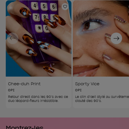
Ajouter aux favoris
Previous
Next
Chee-duh Print
Sporty Vice
OPI
OPI
Retour direct dans les 90’s avec ce 
Le clin d’œil stylé au survêteme
duo léopard-fleurs irrésistible.
clouté des 90’s.
Montrez-les