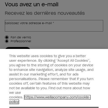
Vous avez un e-mail
Recevez les dernières nouveautés
Saisissez votre adresse e-mail *
Type de client
Fan de vernis
Professionnel
M'INSCRIRE
This website uses cookies to give you a better
Informations clients
user experience. By clicking “Accept All Cookies”,
you agree to the storing of cookies on your device
to enhance site navigation, analyze site usage, and
Connectez-Vous
assist in our marketing effort, and for ads
personalisations. Please remember that if you turn
cookies off, certain features of this website may
not be available to you. Find out more about how
we use
facebook
instagram
youtube
cookies.
https://www.wellacompany.com/cookie-
policy
Ne pas partager ou vendre des informations personnelles