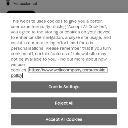
Professionnel
M'INSCRIRE
This website uses cookies to give you a better
Informations clients
user experience. By clicking “Accept All Cookies”,
you agree to the storing of cookies on your device
to enhance site navigation, analyze site usage, and
Connectez-Vous
assist in our marketing effort, and for ads
personalisations. Please remember that if you turn
cookies off, certain features of this website may
not be available to you. Find out more about how
we use
facebook
instagram
youtube
cookies.
https://www.wellacompany.com/cookie-
policy
Ne pas partager ou vendre des informations personnelles
Cookie Settings
Loi californienne sur la transparence des chaînes d'approvisionnement
© Copyright 2024, Wella Operations US LLC, Tous droits réservés.
Reject All
Accept All Cookies