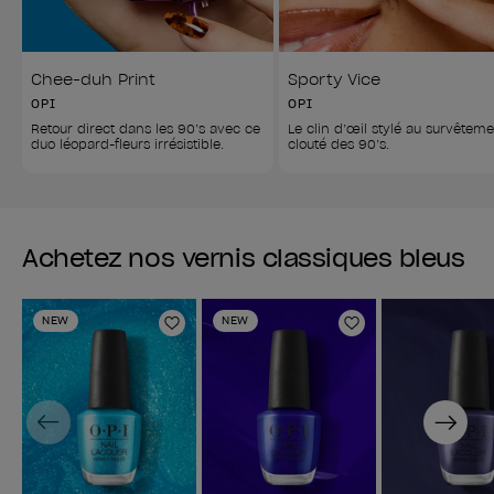
Chee-duh Print
Sporty Vice
OPI
OPI
Retour direct dans les 90’s avec ce 
Le clin d’œil stylé au survêteme
duo léopard-fleurs irrésistible.
clouté des 90’s.
Achetez nos vernis classiques bleus
NEW
NEW
Ajouter aux favoris
Ajouter aux fav
Previous
Next