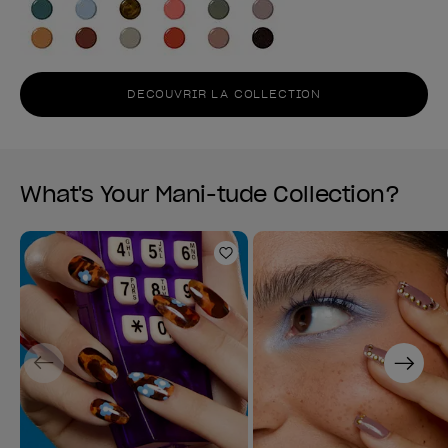
DECOUVRIR LA COLLECTION
What's Your Mani-tude Collection?
Ajouter aux favoris
Previous
Next