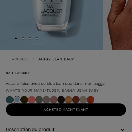
Skip to slide
Skip to slide
Skip to slide
Skip to slide
1
2
3
4
ACCUEIL
BAGGY JEAN BABY
NAIL LACQUER
Aussi à l'aise avec ce bleu jean que dans mon baggy.
WHAT'S YOUR MANI-TUDE?: BAGGY JEAN BABY
Forme du produit
ACHETEZ MAINTENANT
Description du produit